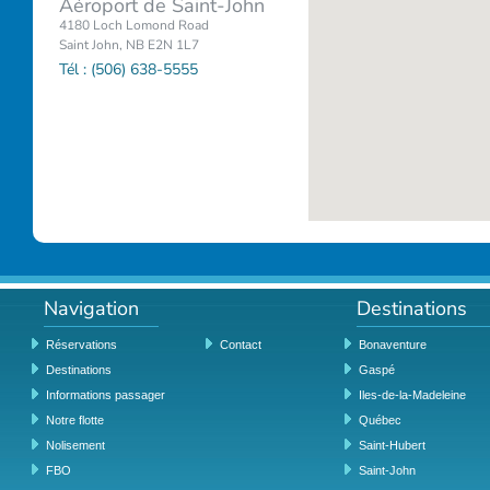
Aéroport de Saint-John
4180 Loch Lomond Road
Saint John, NB E2N 1L7
Tél : (506) 638-5555
Navigation
Destinations
Réservations
Contact
Bonaventure
Destinations
Gaspé
Informations passager
Iles-de-la-Madeleine
Notre flotte
Québec
Nolisement
Saint-Hubert
FBO
Saint-John