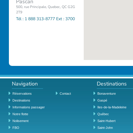
Pascan
500, rue Principale, Quebec, QC G2G
2T9
Tél : 1 888 313-8777 Ext : 3700
Navigation
Destinations
Réservations
Contact
Bonaventure
Destinations
Gaspé
Informations passager
Iles-de-la-Madeleine
Notre flotte
Québec
Nolisement
Saint-Hubert
FBO
Saint-John