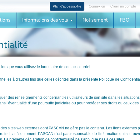
Plan d'accessibilité
Connexion
Créer un compte
tions
Informations des vols
Nolisement
FBO
tialité
rsque vous utilisez le formulaire de contact courriel.
elles à d'autres fins que celles décrites dans la présente Politique de Confidenti
uer des renseignements concernant les utilisateurs de son site dans les situations
s l'éventualité d'une poursuite judiciaire ou pour protéger ses droits ou ceux des u
 des sites web externes dont PASCAN ne gère pas le contenu. Les liens externes pr
re indicatif seulement. PASCAN n'est pas responsable de l'information qui se trouve à
on. La présente déclaration de confidentialité ne s'applique pas à ces sites.