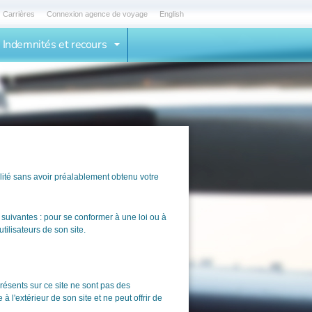
Carrières
Connexion agence de voyage
English
Indemnités et recours
alité sans avoir préalablement obtenu votre
 suivantes : pour se conformer à une loi ou à
tilisateurs de son site.
ésents sur ce site ne sont pas des
 l'extérieur de son site et ne peut offrir de