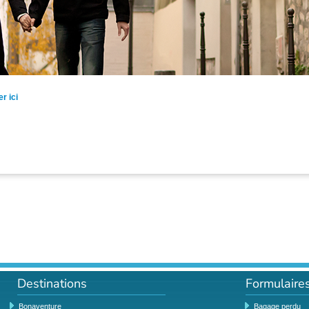
r ici
Destinations
Formulaire
Bonaventure
Bagage perdu